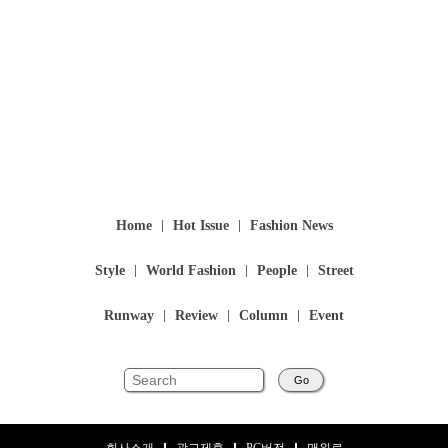
Home
Hot Issue
Fashion News
Style
World Fashion
People
Street
Runway
Review
Column
Event
Go
회사소개
광고제휴
PC버전
맨위로