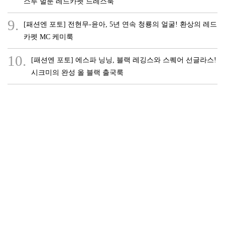
스루 벌룬 레드카펫 드레스룩
9.
[패션엔 포토] 전현무-윤아, 5년 연속 청룡의 얼굴! 환상의 레드
카펫 MC 케미룩
10.
[패션엔 포토] 에스파 닝닝, 블랙 레깅스와 스퀘어 선글라스!
시크미의 완성 올 블랙 출국룩