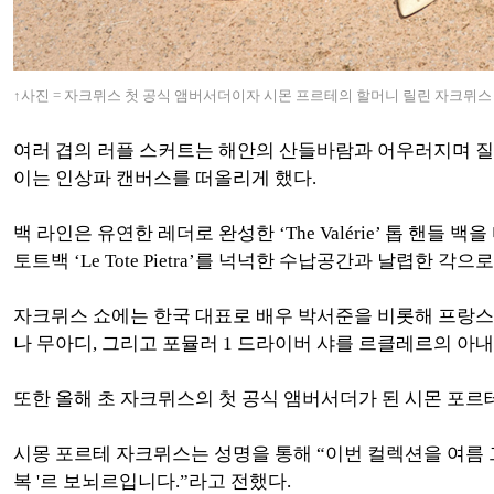
↑
사진 = 자크뮈스 첫 공식 앰버서더이자 시몬
프르테
의 할머니 릴린 자크뮈
스
여러 겹의 러플 스커트는 해안의 산들바람과 어우러지며 질
이는 인상파 캔버스를 떠올리게 했다.
백 라인은 유연한 레더로 완성한 ‘The Valérie’ 톱 핸들
토트백 ‘Le Tote Pietra’를 넉넉한 수납공간과 날렵한 각으
자크뮈스 쇼에는 한국 대표로 배우 박서준을 비롯해 프랑스 
나 무아디, 그리고 포뮬러 1 드라이버 샤를 르클레르의 아
또한 올해 초 자크뮈스의 첫 공식 앰버서더가 된 시몬 포르
시몽 포르테 자크뮈스는 성명을 통해 “이번 컬렉션을 여름 
복 '르 보뇌르입니다.”라고 전했다.