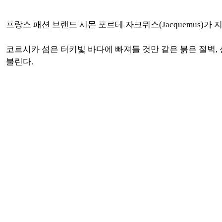
프랑스 패션 브랜드 시몬 포르테 자크뮈스(Jacquemus)가 지난
코르시카 섬은 터키빛 바다에 빠져들 것만 같은 붉은 절벽, 
불린다.