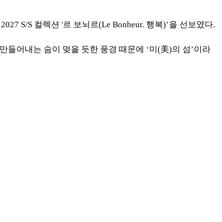
S/S 컬렉션 '르 보뇌르(Le Bonheur. 행복)’을 선보였다.
만들어내는 숨이 멎을 듯한 풍경 때문에 ‘미(美)의 섬’이라