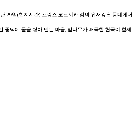
 29일(현지시간) 프랑스 코르시카 섬의 유서깊은 등대에서 2027 
산 중턱에 돌을 쌓아 만든 마을, 밤나무가 빼곡한 협곡이 함께 