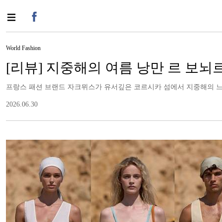
World Fashion
[리뷰] 지중해의 여름 낭만 르 보뇌르!
프랑스 패션 브랜드 자크뮈스가 유서깊은 코르시카 섬에서 지중해의 느긋한 여름에
2026.06.30