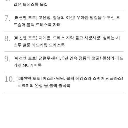
같은 드레스룩 올킬
7.
[패션엔 포토] 고윤정, 청용의 여신! 우아한 발걸음 누부신 오
프숄더 블랙 드레스룩 자태
8.
[패션엔 포토] 지예은, 드레스 자락 들고 사뿐사뿐! 설레는 시
스루 벌룬 레드카펫 드레스룩
9.
[패션엔 포토] 전현무-윤아, 5년 연속 청룡의 얼굴! 환상의 레드
카펫 MC 케미룩
10.
[패션엔 포토] 에스파 닝닝, 블랙 레깅스와 스퀘어 선글라스!
시크미의 완성 올 블랙 출국룩