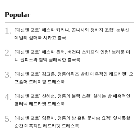
Popular
1.
[패션엔 포토] 에스파 카리나, 끈나시와 청바지 조합! 눈부신
데일리 섬머룩 시카고 출국
2.
[패션엔 포토] 에스파 윈터, 버건디 스카프의 인형! 브라운 미
니 원피스와 찰떡 클래식한 출국룩
3.
[패션엔 포토] 김고은, 청룡어워즈 밝힌 매혹적인 레드카펫! 오
프숄더 드레이핑 드레스룩
4.
[패션엔 포토] 신혜선, 청룡의 블랙 스완! 설레는 밤 매혹적인
홀터넥 레드카펫 드레스룩
5.
[패션엔 포토] 임윤아, 청룡의 밤 홀린 꽃사슴 요정! 잊지못할
순간 매혹적인 레드카펫 드레스룩