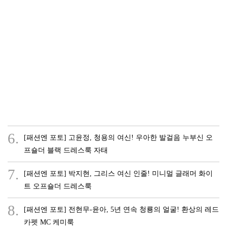
6.
[패션엔 포토] 고윤정, 청용의 여신! 우아한 발걸음 누부신 오
프숄더 블랙 드레스룩 자태
7.
[패션엔 포토] 박지현, 그리스 여신 인줄! 미니멀 글래머 화이
트 오프숄더 드레스룩
8.
[패션엔 포토] 전현무-윤아, 5년 연속 청룡의 얼굴! 환상의 레드
카펫 MC 케미룩