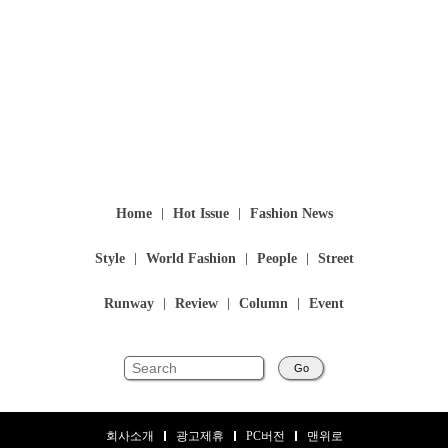
Home
Hot Issue
Fashion News
Style
World Fashion
People
Street
Runway
Review
Column
Event
Go
회사소개
광고제휴
PC버전
맨위로