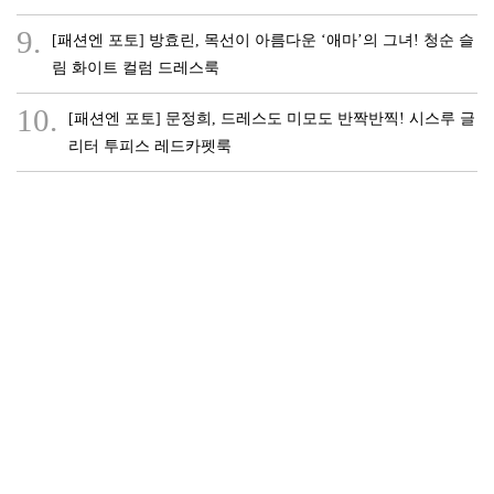
9.
[패션엔 포토] 방효린, 목선이 아름다운 ‘애마’의 그녀! 청순 슬
림 화이트 컬럼 드레스룩
10.
[패션엔 포토] 문정희, 드레스도 미모도 반짝반찍! 시스루 글
리터 투피스 레드카펫룩