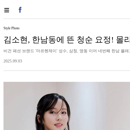
Style Photo
김소현, 한남동에 뜬 청순 요정! 
비건 패션 브랜드 '마르헨제이' 성수, 삼청, 명동 이어 네번째 한남 플
2025.09.03