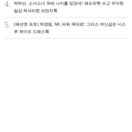
4.
박하선, 소녀소녀 38세 나이를 잊었네! 페도라햇 쓰고 우아한
일상 럭셔리한 브런치룩
5.
[패션엔 포토] 박경림, MC 파워 제대로! 그리스 여신같은 시스
루 케이프 드레스룩