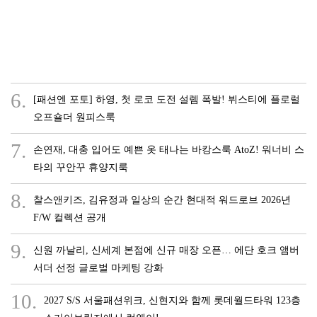
6.
[패션엔 포토] 하영, 첫 로코 도전 설렘 폭발! 뷔스티에 플로럴
오프숄더 원피스룩
7.
손연재, 대충 입어도 예쁜 옷 태나는 바캉스룩 AtoZ! 워너비 스
타의 꾸안꾸 휴양지룩
8.
찰스앤키즈, 김유정과 일상의 순간 현대적 워드로브 2026년
F/W 컬렉션 공개
9.
신원 까날리, 신세계 본점에 신규 매장 오픈… 에단 호크 앰버
서더 선정 글로벌 마케팅 강화
10.
2027 S/S 서울패션위크, 신현지와 함께 롯데월드타워 123층