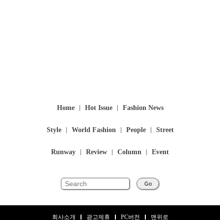
Home
Hot Issue
Fashion News
Style
World Fashion
People
Street
Runway
Review
Column
Event
Go
회사소개
광고제휴
PC버전
맨위로