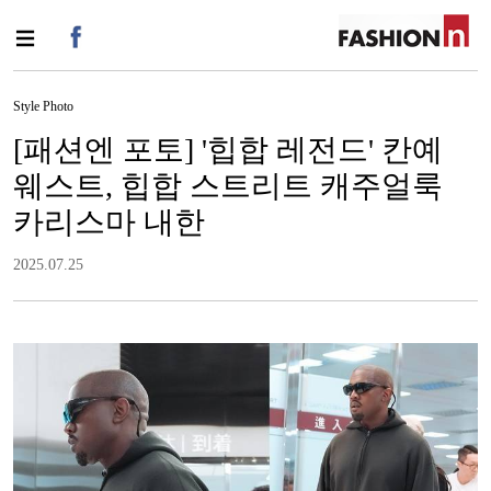
Style Photo
[패션엔 포토] '힙합 레전드' 칸예
웨스트, 힙합 스트리트 캐주얼룩
카리스마 내한
2025.07.25