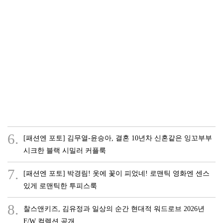
6.
[패션엔 포토] 김무열-윤승아, 결혼 10년차 신혼같은 잉꼬부부
시크한 블랙 시밀러 커플룩
7.
[패션엔 포토] 박경림! 옷에 꽃이 피었네! 로맨틱 영화엔 센스
있게 로맨틱한 투피스룩
8.
찰스앤키즈, 김유정과 일상의 순간 현대적 워드로브 2026년
F/W 컬렉션 공개