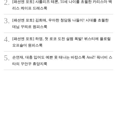
2.
[패션엔 포토] 샤를리즈 테론, 51세 나이를 초월한 카리스마 백
리스 케이프 드레스룩
3.
[패션엔 포토] 김희애, 우아한 청담동 나들이! 시대를 초월한
데님 꾸띄르 원피스룩
4.
[패션엔 포토] 하영, 첫 로코 도전 설렘 폭발! 뷔스티에 플로럴
오프숄더 원피스룩
5.
손연재, 대충 입어도 예쁜 옷 태나는 바캉스룩 AtoZ! 워너비 스
타의 꾸안꾸 휴양지룩