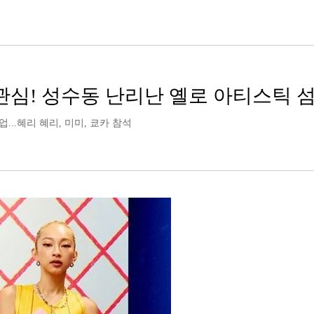
운 관심! 성수동 난리난 옐로 아티스틱 
..혜리 혜리, 미미, 쿄카 참석