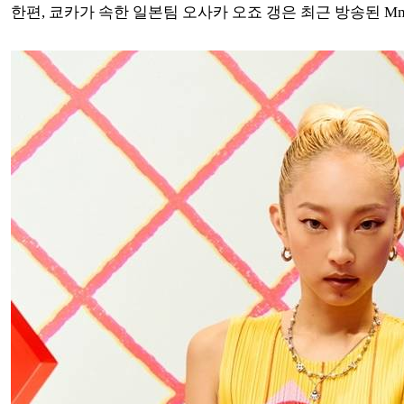
한편, 쿄카가 속한 일본팀 오사카 오죠 갱은 최근 방송된 M