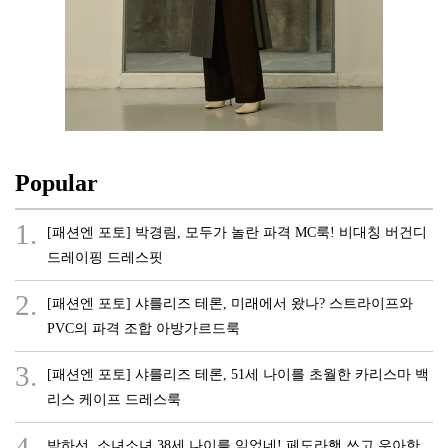
Popular
1.
[패션엔 포토] 박경림, 모두가 놀란 파격 MC룩! 비대칭 버건디
드레이핑 드레스핏
2.
[패션엔 포토] 샤를리즈 테론, 미래에서 왔나? 스트라이프와
PVC의 파격 조합 아방가르드룩
3.
[패션엔 포토] 샤를리즈 테론, 51세 나이를 초월한 카리스마 백
리스 케이프 드레스룩
4.
박하선, 소녀소녀 38세 나이를 잊었네! 페도라햇 쓰고 우아한