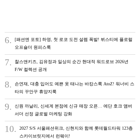
6.
[패션엔 포토] 하영, 첫 로코 도전 설렘 폭발! 뷔스티에 플로럴
오프숄더 원피스룩
7.
찰스앤키즈, 김유정과 일상의 순간 현대적 워드로브 2026년
F/W 컬렉션 공개
8.
손연재, 대충 입어도 예쁜 옷 태나는 바캉스룩 AtoZ! 워너비 스
타의 꾸안꾸 휴양지룩
9.
신원 까날리, 신세계 본점에 신규 매장 오픈… 에단 호크 앰버
서더 선정 글로벌 마케팅 강화
10.
2027 S/S 서울패션위크, 신현지와 함께 롯데월드타워 123층
스카이브릿지에서 런웨이!