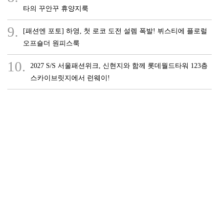
타의 꾸안꾸 휴양지룩
9.
[패션엔 포토] 하영, 첫 로코 도전 설렘 폭발! 뷔스티에 플로럴
오프숄더 원피스룩
10.
2027 S/S 서울패션위크, 신현지와 함께 롯데월드타워 123층
스카이브릿지에서 런웨이!