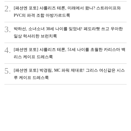
2.
[패션엔 포토] 샤를리즈 테론, 미래에서 왔나? 스트라이프와
PVC의 파격 조합 아방가르드룩
3.
박하선, 소녀소녀 38세 나이를 잊었네! 페도라햇 쓰고 우아한
일상 럭셔리한 브런치룩
4.
[패션엔 포토] 샤를리즈 테론, 51세 나이를 초월한 카리스마 백
리스 케이프 드레스룩
5.
[패션엔 포토] 박경림, MC 파워 제대로! 그리스 여신같은 시스
루 케이프 드레스룩