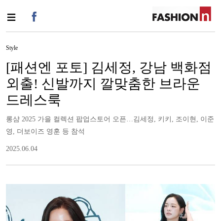
Style
[패션엔 포토] 김세정, 강남 백화점
외출! 신발까지 깔맞춤한 브라운
드레스룩
롱샴 2025 가을 컬렉션 팝업스토어 오픈…김세정, 키키, 조이현, 이준
영, 더보이즈 영훈 등 참석
2025.06.04