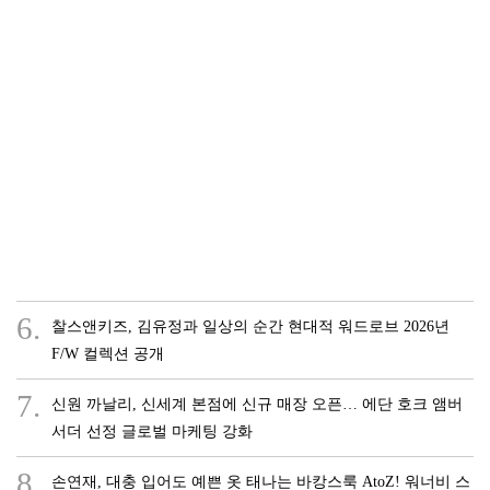
6.
찰스앤키즈, 김유정과 일상의 순간 현대적 워드로브 2026년
F/W 컬렉션 공개
7.
신원 까날리, 신세계 본점에 신규 매장 오픈… 에단 호크 앰버
서더 선정 글로벌 마케팅 강화
8.
손연재, 대충 입어도 예쁜 옷 태나는 바캉스룩 AtoZ! 워너비 스