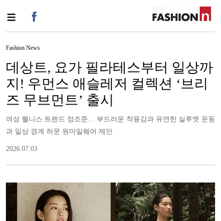
Fashion News
데상트, 요가 필라테스부터 일상까
지! 우먼스 애슬레저 컬렉션 ‘브리
즈 무브먼트’ 출시
여성 웰니스 트렌드 정조준… 부드러운 착용감과 유연한 실루엣 운동
과 일상 경계 허문 원마일웨어 제안
2026.07.03