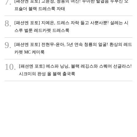
7.
[패션엔 포토] 고윤정, 청용의 여신! 우아한 발걸음 누부신 오
프숄더 블랙 드레스룩 자태
8.
[패션엔 포토] 지예은, 드레스 자락 들고 사뿐사뿐! 설레는 시
스루 벌룬 레드카펫 드레스룩
9.
[패션엔 포토] 전현무-윤아, 5년 연속 청룡의 얼굴! 환상의 레드
카펫 MC 케미룩
10.
[패션엔 포토] 에스파 닝닝, 블랙 레깅스와 스퀘어 선글라스!
시크미의 완성 올 블랙 출국룩