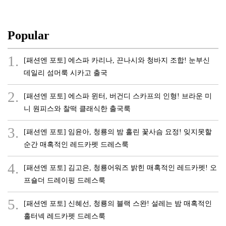
Popular
1.
[패션엔 포토] 에스파 카리나, 끈나시와 청바지 조합! 눈부신
데일리 섬머룩 시카고 출국
2.
[패션엔 포토] 에스파 윈터, 버건디 스카프의 인형! 브라운 미
니 원피스와 찰떡 클래식한 출국룩
3.
[패션엔 포토] 임윤아, 청룡의 밤 홀린 꽃사슴 요정! 잊지못할
순간 매혹적인 레드카펫 드레스룩
4.
[패션엔 포토] 김고은, 청룡어워즈 밝힌 매혹적인 레드카펫! 오
프숄더 드레이핑 드레스룩
5.
[패션엔 포토] 신혜선, 청룡의 블랙 스완! 설레는 밤 매혹적인
홀터넥 레드카펫 드레스룩