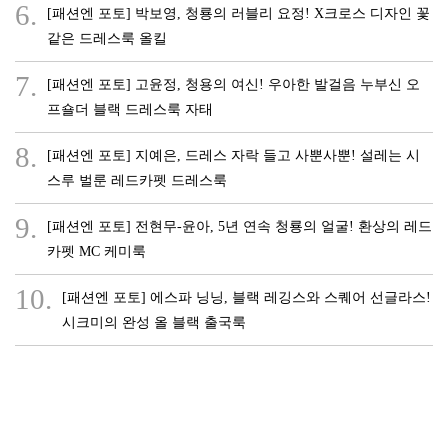
6.
[패션엔 포토] 박보영, 청룡의 러블리 요정! X크로스 디자인 꽃
같은 드레스룩 올킬
7.
[패션엔 포토] 고윤정, 청용의 여신! 우아한 발걸음 누부신 오
프숄더 블랙 드레스룩 자태
8.
[패션엔 포토] 지예은, 드레스 자락 들고 사뿐사뿐! 설레는 시
스루 벌룬 레드카펫 드레스룩
9.
[패션엔 포토] 전현무-윤아, 5년 연속 청룡의 얼굴! 환상의 레드
카펫 MC 케미룩
10.
[패션엔 포토] 에스파 닝닝, 블랙 레깅스와 스퀘어 선글라스!
시크미의 완성 올 블랙 출국룩