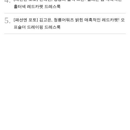
홀터넥 레드카펫 드레스룩
5.
[패션엔 포토] 김고은, 청룡어워즈 밝힌 매혹적인 레드카펫! 오
프숄더 드레이핑 드레스룩