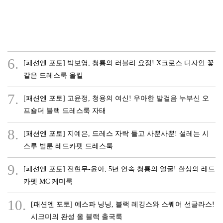
6.
[패션엔 포토] 박보영, 청룡의 러블리 요정! X크로스 디자인 꽃
같은 드레스룩 올킬
7.
[패션엔 포토] 고윤정, 청용의 여신! 우아한 발걸음 누부신 오
프숄더 블랙 드레스룩 자태
8.
[패션엔 포토] 지예은, 드레스 자락 들고 사뿐사뿐! 설레는 시
스루 벌룬 레드카펫 드레스룩
9.
[패션엔 포토] 전현무-윤아, 5년 연속 청룡의 얼굴! 환상의 레드
카펫 MC 케미룩
10.
[패션엔 포토] 에스파 닝닝, 블랙 레깅스와 스퀘어 선글라스!
시크미의 완성 올 블랙 출국룩