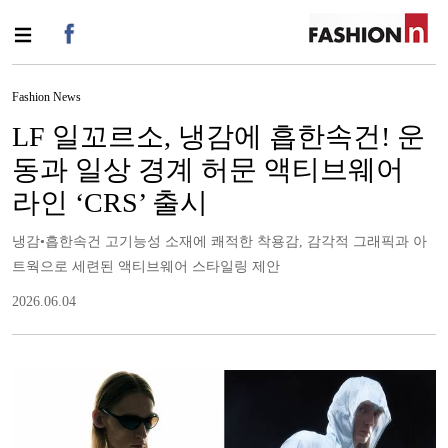
Fashion News
LF 일꼬르소, 냉감에 흡한속건! 운
동과 일상 경계 허문 액티브웨어
라인 ‘CRS’ 출시
냉감•흡한속건 고기능성 소재에 쾌적한 착용감, 감각적 그래픽과 아
트웍으로 세련된 액티브웨어 스타일링 제안
2026.06.04