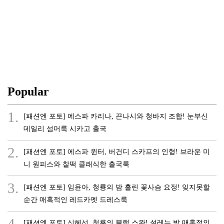
Popular
1.
[패션엔 포토] 에스파 카리나, 끈나시와 청바지 조합! 눈부신
데일리 섬머룩 시카고 출국
2.
[패션엔 포토] 에스파 윈터, 버건디 스카프의 인형! 브라운 미
니 원피스와 찰떡 클래식한 출국룩
3.
[패션엔 포토] 임윤아, 청룡의 밤 홀린 꽃사슴 요정! 잊지못할
순간 매혹적인 레드카펫 드레스룩
4.
[패션엔 포토] 신혜선, 청룡의 블랙 스완! 설레는 밤 매혹적인