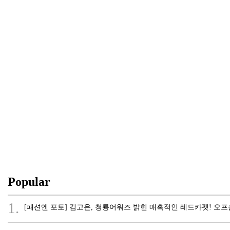
Popular
1.
[패션엔 포토] 김고은, 청룡어워즈 밝힌 매혹적인 레드카펫! 오