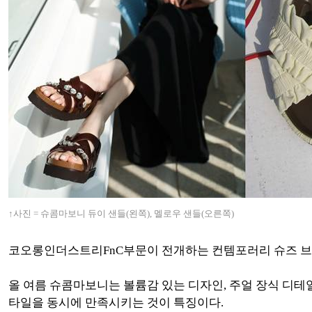
↑사진 = 슈콤마보니 듀이 샌들(왼쪽), 멜로우 샌들(오른쪽)
코오롱인더스트리FnC부문이 전개하는 컨템포러리 슈즈 브
올 여름 슈콤마보니는 볼륨감 있는 디자인, 주얼 장식 디테
타일을 동시에 만족시키는 것이 특징이다.