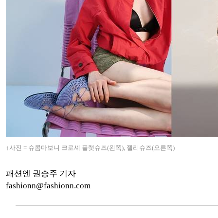
↑사진 = 슈콤마보니 크로셰 플랫슈즈(왼쪽), 젤리슈즈(오른쪽)
패션엔 권승주 기자
fashionn@fashionn.com