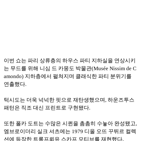
이번 쇼는 파리 상류층의 하우스 파티 지하실을 연상시키
는 무드를 위해 니심 드 카몽도 박물관(Musée Nissim de C
amondo) 지하층에서 펼쳐지며 클래식한 파티 분위기를
연출했다.
턱시도는 더욱 넉넉한 핏으로 재탄생했으며, 하운즈투스
패턴은 직조 대신 프린트로 구현됐다.
또한 폴카 도트는 수많은 시퀸을 촘촘히 수놓아 완성됐고,
엠브로이더리 실크 셔츠에는 1979 디올 오뜨 꾸뛰르 컬렉
션에 등장한 트롱프뢰유 스카프 모티브를 재현했다.