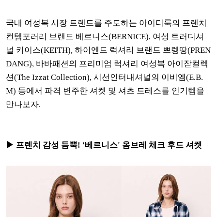
국내 여성복 시장 트렌드를 주도하는 아이디룩의 프렌치
컨템포러리 브랜드 베르니스(BERNICE), 여성 트러디셔
널
키이스(KEITH),
하이엔드 럭셔리 브랜드
쁘렝땅(PREN
DANG), 바
바패션의 프리미엄 럭셔리 여성복 아이잗컬렉
션(The Izzat Collection), 시선인터내셔널의 이비엠(E.B.
M) 등에서 파격 변주한 셔켓 및 셔츠 드레스를
인기템을
만나보자.
▶ 프렌치 감성 듬뿍! '베르니스' 옴브레 체크 후드 셔켓