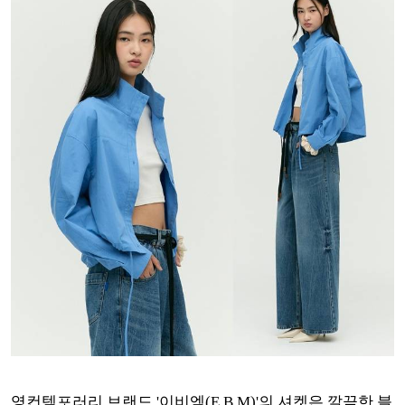
영컨템포러리 브랜드 '이비엠(E.B.M)'의 셔켓은 깔끔한 블