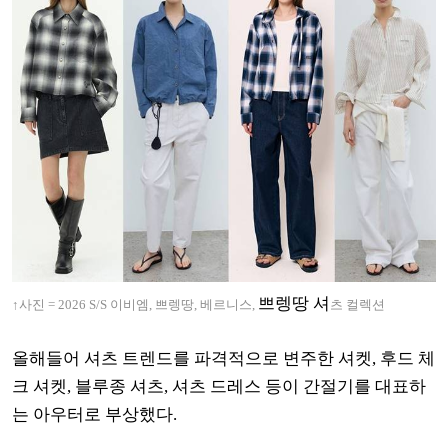
쁘렝땅 셔
↑사진 = 2026 S/S
이비엠, 쁘렝땅, 베르니스,
츠 컬렉션
올해들어 셔츠 트렌드를 파격적으로 변주한 셔켓, 후드 체
크 셔켓, 블루종 셔츠, 셔츠 드레스 등이 간절기를 대표하
는 아우터로 부상했다.