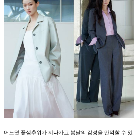
어느덧 꽃샘추위가 지나가고 봄날의 감성을 만끽할 수 있