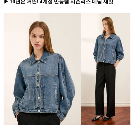
▶ 10년은 거뜬! 4계절 만능템 시즌리스 데님 재킷